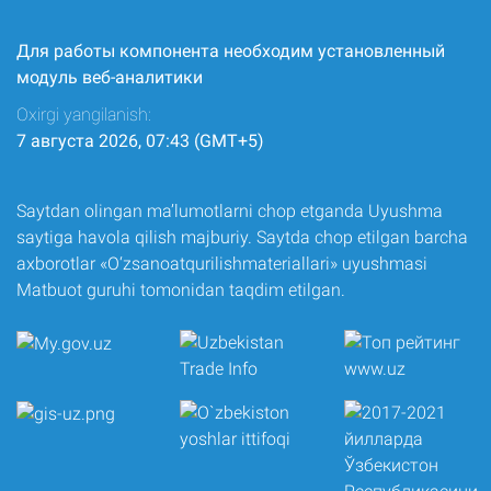
Для работы компонента необходим установленный
модуль веб-аналитики
Oxirgi yangilanish:
7 августа 2026, 07:43 (GMT+5)
Saytdan olingan ma’lumotlarni chop etganda Uyushma
saytiga havola qilish majburiy. Saytda chop etilgan barcha
axborotlar «O‘zsanoatqurilishmateriallari» uyushmasi
Matbuot guruhi tomonidan taqdim etilgan.