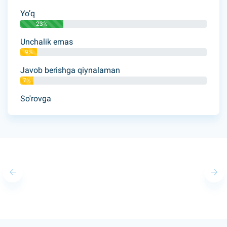
Yo’q
23%
Unchalik emas
9%
Javob berishga qiynalaman
7%
So'rovga