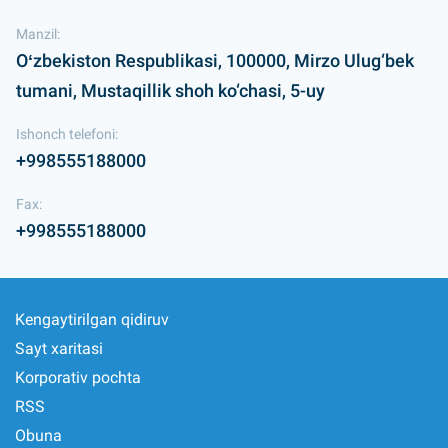
Manzil:
Oʻzbekiston Respublikasi, 100000, Mirzo Ulug‘bek
tumani, Mustaqillik shoh ko‘chasi, 5-uy
Ishonch telefoni:
+998555188000
Fax:
+998555188000
Kengaytirilgan qidiruv
Sayt xaritasi
Korporativ pochta
RSS
Obuna