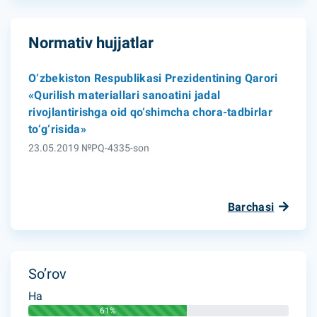
Normativ hujjatlar
O‘zbekiston Respublikasi Prezidentining Qarori
«Qurilish materiallari sanoatini jadal
rivojlantirishga oid qo‘shimcha chora-tadbirlar
to‘g‘risida»
23.05.2019 №PQ-4335-son
Barchasi
So’rov
Ha
61%