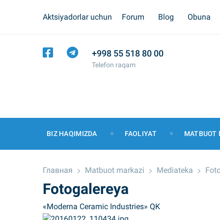
Aktsiyadorlar uchun
Forum
Blog
Obuna
+998 55 518 80 00
Telefon raqam
BIZ HAQIMIZDA
FAOLIYAT
MATBUOT 
Главная
Matbuot markazi
Mediateka
Fot
Fotogalereya
«Moderna Ceramic Industries» QK