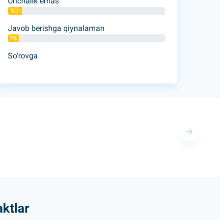
Unchalik emas
9%
Javob berishga qiynalaman
7%
So'rovga
ktlar