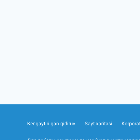
Kengaytirilgan qidiruv
Sayt xaritasi
Korpora