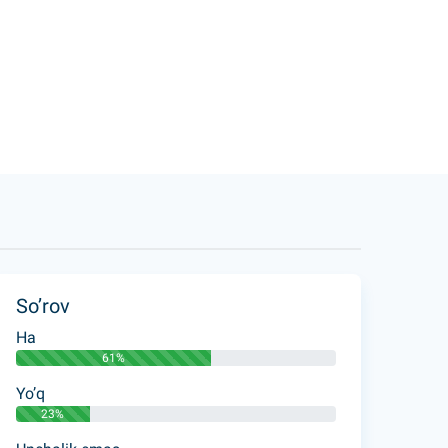
So’rov
Ha
61%
Yo’q
23%