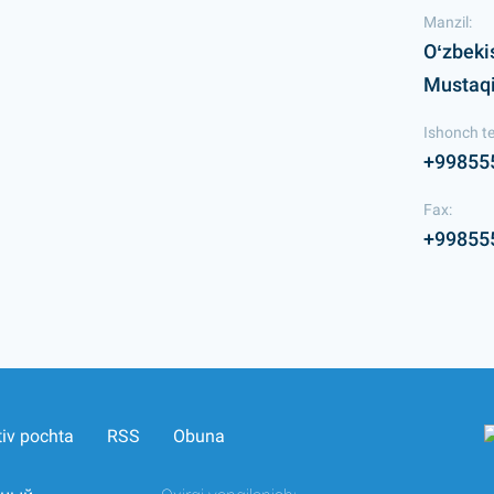
Manzil:
Oʻzbeki
Mustaqil
Ishonch te
+99855
Fax:
+99855
tiv pochta
RSS
Obuna