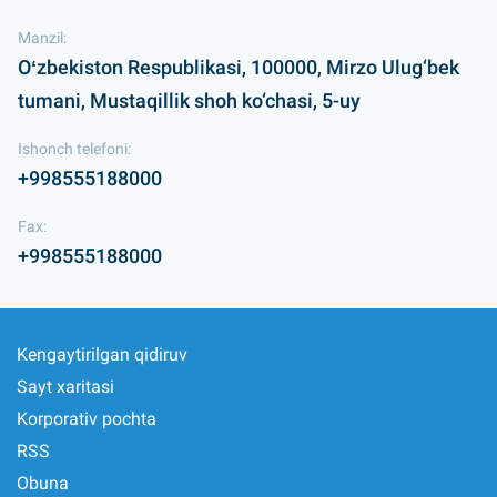
Manzil:
Oʻzbekiston Respublikasi, 100000, Mirzo Ulug‘bek
tumani, Mustaqillik shoh ko‘chasi, 5-uy
Ishonch telefoni:
+998555188000
Fax:
+998555188000
Kengaytirilgan qidiruv
Sayt xaritasi
Korporativ pochta
RSS
Obuna