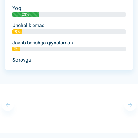
Yo’q
23%
Unchalik emas
9%
Javob berishga qiynalaman
7%
So'rovga