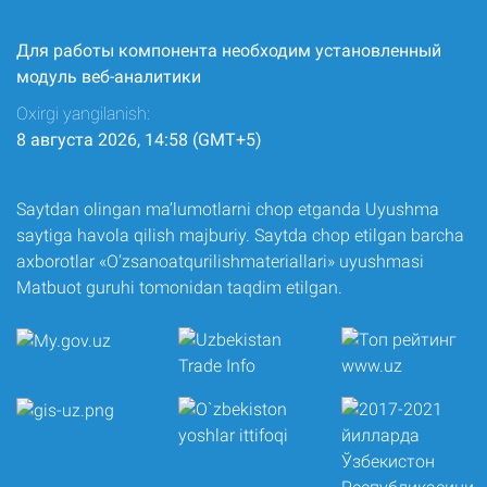
Для работы компонента необходим установленный
модуль веб-аналитики
Oxirgi yangilanish:
8 августа 2026, 14:58 (GMT+5)
Saytdan olingan ma’lumotlarni chop etganda Uyushma
saytiga havola qilish majburiy. Saytda chop etilgan barcha
axborotlar «O‘zsanoatqurilishmateriallari» uyushmasi
Matbuot guruhi tomonidan taqdim etilgan.