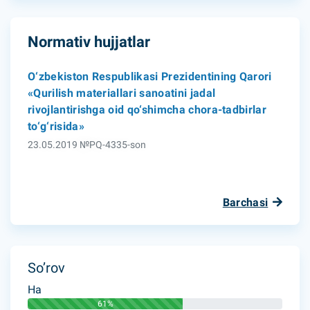
Normativ hujjatlar
O‘zbekiston Respublikasi Prezidentining Qarori
«Qurilish materiallari sanoatini jadal
rivojlantirishga oid qo‘shimcha chora-tadbirlar
to‘g‘risida»
23.05.2019 №PQ-4335-son
Barchasi
So’rov
Ha
61%