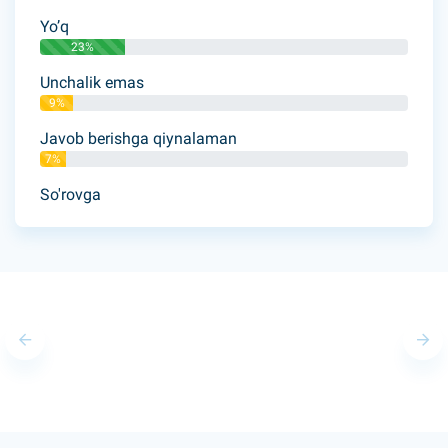
Yo’q
23%
Unchalik emas
9%
Javob berishga qiynalaman
7%
So'rovga