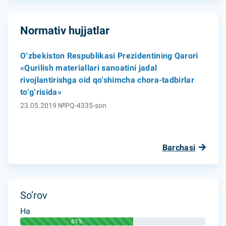
Normativ hujjatlar
O‘zbekiston Respublikasi Prezidentining Qarori
«Qurilish materiallari sanoatini jadal
rivojlantirishga oid qo‘shimcha chora-tadbirlar
to‘g‘risida»
23.05.2019 №PQ-4335-son
Barchasi
So’rov
Ha
61%