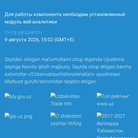
Для работы компонента необходим установленный
модуль веб-аналитики
Oxirgi yangilanish:
9 августа 2026, 15:02 (GMT+5)
Saytdan olingan ma’lumotlarni chop etganda Uyushma
saytiga havola qilish majburiy. Saytda chop etilgan barcha
axborotlar «O‘zsanoatqurilishmateriallari» uyushmasi
Matbuot guruhi tomonidan taqdim etilgan.