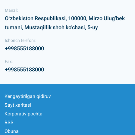
Manzil:
Oʻzbekiston Respublikasi, 100000, Mirzo Ulug‘bek
tumani, Mustaqillik shoh ko‘chasi, 5-uy
Ishonch telefoni:
+998555188000
Fax:
+998555188000
Kengaytirilgan qidiruv
Sayt xaritasi
Korporativ pochta
RSS
Obuna